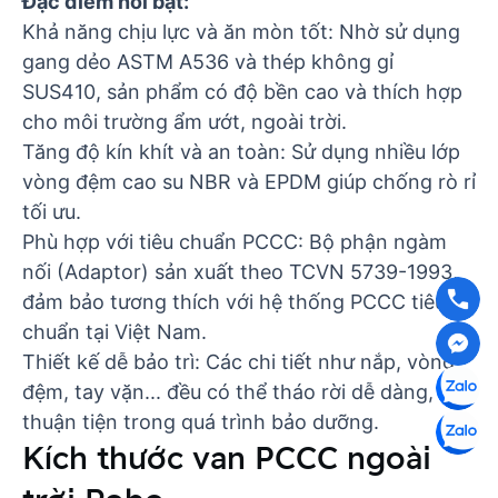
Đặc điểm nổi bật:
Khả năng chịu lực và ăn mòn tốt: Nhờ sử dụng
gang dẻo ASTM A536 và thép không gỉ
SUS410, sản phẩm có độ bền cao và thích hợp
cho môi trường ẩm ướt, ngoài trời.
Tăng độ kín khít và an toàn: Sử dụng nhiều lớp
vòng đệm cao su NBR và EPDM giúp chống rò rỉ
tối ưu.
Phù hợp với tiêu chuẩn PCCC: Bộ phận ngàm
nối (Adaptor) sản xuất theo TCVN 5739-1993,
đảm bảo tương thích với hệ thống PCCC tiêu
chuẩn tại Việt Nam.
Thiết kế dễ bảo trì: Các chi tiết như nắp, vòng
đệm, tay vặn... đều có thể tháo rời dễ dàng,
thuận tiện trong quá trình bảo dưỡng.
Kích thước van PCCC ngoài