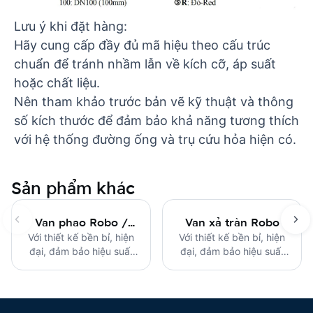
Lưu ý khi đặt hàng:
Hãy cung cấp đầy đủ mã hiệu theo cấu trúc
chuẩn để tránh nhầm lẫn về kích cỡ, áp suất
hoặc chất liệu.
Nên tham khảo trước bản vẽ kỹ thuật và thông
số kích thước để đảm bảo khả năng tương thích
với hệ thống đường ống và trụ cứu hỏa hiện có.
Sản phẩm khác
Van phao Robo /
Van xả tràn Robo
Với thiết kế bền bỉ, hiện
Remote Float
Với thiết kế bền bỉ, hiện
đại, đảm bảo hiệu suất
đại, đảm bảo hiệu suất
Control Valves Robo
ổn định và an toàn.
ổn định và an toàn.