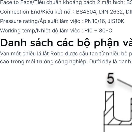
Face to Face/Tiêu chuẩn khoảng cách 2 mặt bích: B
Connection End/Kiểu kết nối : BS4504, DIN 2632, D
Pressure rating/Áp suất làm việc : PN10/16, JIS10K
Working temp/Nhiệt độ làm việc : -10 ~ 80◦C
Danh sách các bộ phận và 
Van một chiều lá lật Robo được cấu tạo từ nhiều bộ
cao trong môi trường công nghiệp. Dưới đây là danh s