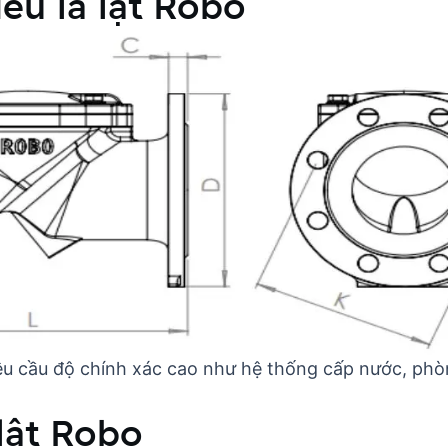
ều lá lật Robo
yêu cầu độ chính xác cao như hệ thống cấp nước, ph
lật Robo