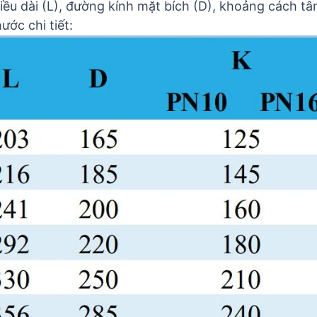
ều dài (L), đường kính mặt bích (D), khoảng cách tâm
ước chi tiết: