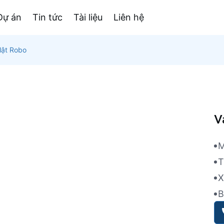
Dự án
Tin tức
Tài liệu
Liên hệ
 lật Robo
V
M
T
X
B