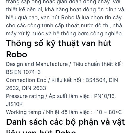
trạng sập ống hoặc gián đoạn dòng chảy. Với
thiết kế bền bỉ, khả năng hoạt động ổn định và
hiệu quả cao, van hút Robo là lựa chọn tin cậy
cho các công trình cấp thoát nước đô thị, nhà
máy xử lý nước và hệ thống bơm công nghiệp.
Thông số kỹ thuật van hút
Robo
Design and Manufacture / Tiêu chuẩn thiết kế :
BS EN 1074-3
Connection End / Kiểu kết nối : BS4504, DIN
2632, DIN 2633
Pressure rating / Áp suất làm việc : PN10/16,
JIS10K
Working temp / Nhiệt độ làm việc : -10 ~ 80◦C
Danh sách các bộ phận và vật
liệu van hút Robo