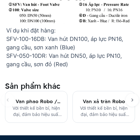
Ví dụ khi đặt hàng:
SFV-100-16DB: Van hút DN100, áp lực PN16,
gang cầu, sơn xanh (Blue)
SFV-050-10DR: Van hút DN50, áp lực PN10,
gang cầu, sơn đỏ (Red)
Sản phẩm khác
Van phao Robo /
Van xả tràn Robo
Với thiết kế bền bỉ, hiện
Remote Float
Với thiết kế bền bỉ, hiện
đại, đảm bảo hiệu suất
đại, đảm bảo hiệu suất
Control Valves Robo
ổn định và an toàn.
ổn định và an toàn.