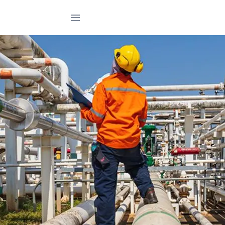
Trang chủ
Giới thiệu
Sản phẩm
Dự án
Tin tức
Tài liệu
Liên hệ