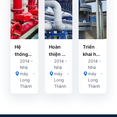
Hệ
Hoàn
Triển
thống
thiện hệ
khai hệ
2014 -
2014 -
2014 -
PCCC
thống
thống
Nhà
Nhà
Nhà
sử dụng
van
phòng
máy
máy
máy
Van
công
cháy
Long
Long
Long
Robo/Việt
nghiệp
chữa
Thành
Thành
Thành
Nam
cho nhà
cháy
máy hóa
cho nhà
chất tại
máy sản
Hải
xuất tại