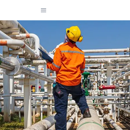
Trang chủ
Giới thiệu
Sản phẩm
Dự án
Tin tức
Tài liệu
Liên hệ